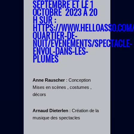
SEPTEMBRE ET LE 1
OCTOBRE 2023 À 20
H SUR :
HTTPS://WWW.HELLOASSO.COM/
QUARTIER-DE-
NUIT/EVENEMENTS/SPECTACLE-
ENVOL-DANS-LES-
PLUMES
Anne Rauscher
: Conception
Mises en scènes , costumes ,
décors
Arnaud Dieterlen
: Création de la
musique des spectacles